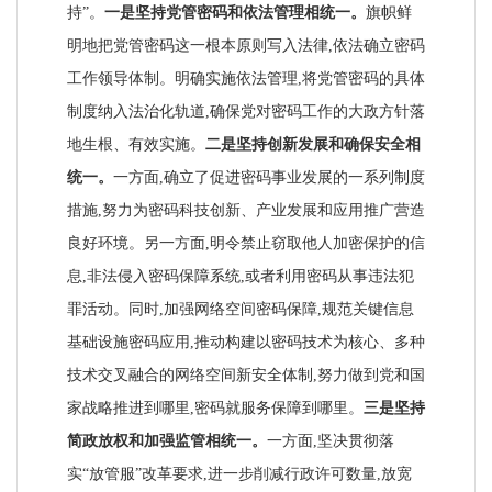
持”。
一是坚持党管密码和依法管理相统一。
旗帜鲜
明地把党管密码这一根本原则写入法律,依法确立密码
工作领导体制。明确实施依法管理,将党管密码的具体
制度纳入法治化轨道,确保党对密码工作的大政方针落
地生根、有效实施。
二是坚持创新发展和确保安全相
统一。
一方面,确立了促进密码事业发展的一系列制度
措施,努力为密码科技创新、产业发展和应用推广营造
良好环境。另一方面,明令禁止窃取他人加密保护的信
息,非法侵入密码保障系统,或者利用密码从事违法犯
罪活动。同时,加强网络空间密码保障,规范关键信息
基础设施密码应用,推动构建以密码技术为核心、多种
技术交叉融合的网络空间新安全体制,努力做到党和国
家战略推进到哪里,密码就服务保障到哪里。
三是坚持
简政放权和加强监管相统一。
一方面,坚决贯彻落
实“放管服”改革要求,进一步削减行政许可数量,放宽