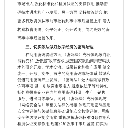
市场准入,强化标准化和检测认证的支撑作用,推动密
码技术进步和产业发展。另一方面,坚持放管结合,把
更多行政资源从事前审批转到事中事后监管上来,着力
构建权责明确、公平公正、公开透明、简约高效的密
码事中事后监管体系。
三、切实依法做好数字经济的密码治理
在商用密码管理方面,《密码法》充分体现政府职
能转变和“放管服”改革要求,规定国家鼓励商用密码技
术的研究开发、学术交流、成果转化和推广应用,健全
统一、开放、竞争、有序的商用密码市场体系,鼓励和
促进商用密码产业发展。《密码法》还大幅削减行政
许可事项,进一步放宽市场准入,规定依法平等对待包
括外商投资企业在内的商用密码科研、生产、销售、
服务、进出口等单位。同时,《密码法》充分体现与
《网络安全法》等相关法律的衔接,体现商用密码应用
安全性评估与关键信息基础设施安全检测评估、网络
安全等级测评制度衔接,重视发挥密码标准引领作用和
检测认证支撑作用,规范和加强事中事后监管,切实为