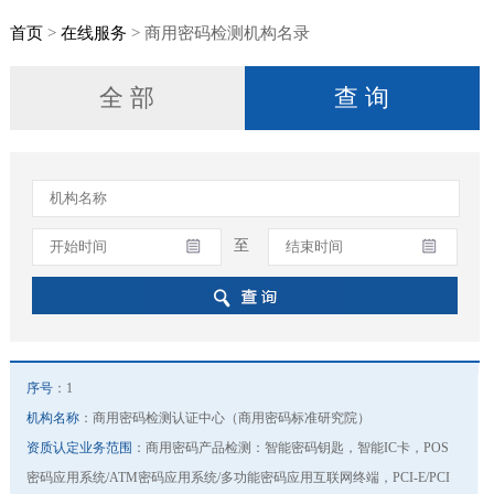
首页
>
在线服务
> 商用密码检测机构名录
全 部
查 询
至
序号
：1
机构名称
：商用密码检测认证中心（商用密码标准研究院）
资质认定业务范围
：商用密码产品检测：智能密码钥匙，智能IC卡，POS
密码应用系统/ATM密码应用系统/多功能密码应用互联网终端，PCI-E/PCI