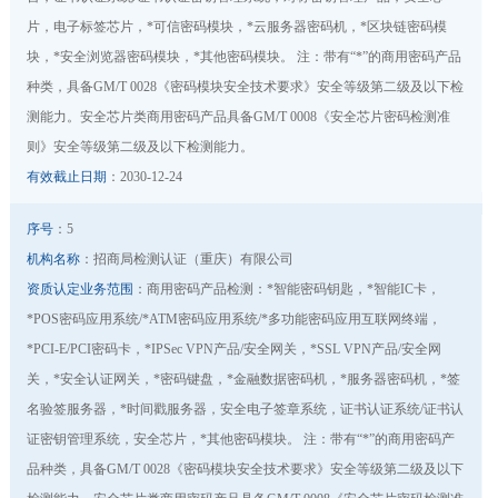
片，电子标签芯片，*可信密码模块，*云服务器密码机，*区块链密码模
块，*安全浏览器密码模块，*其他密码模块。 注：带有“*”的商用密码产品
种类，具备GM/T 0028《密码模块安全技术要求》安全等级第二级及以下检
测能力。安全芯片类商用密码产品具备GM/T 0008《安全芯片密码检测准
则》安全等级第二级及以下检测能力。
有效截止日期
：2030-12-24
序号
：5
机构名称
：招商局检测认证（重庆）有限公司
资质认定业务范围
：商用密码产品检测：*智能密码钥匙，*智能IC卡，
*POS密码应用系统/*ATM密码应用系统/*多功能密码应用互联网终端，
*PCI-E/PCI密码卡，*IPSec VPN产品/安全网关，*SSL VPN产品/安全网
关，*安全认证网关，*密码键盘，*金融数据密码机，*服务器密码机，*签
名验签服务器，*时间戳服务器，安全电子签章系统，证书认证系统/证书认
证密钥管理系统，安全芯片，*其他密码模块。 注：带有“*”的商用密码产
品种类，具备GM/T 0028《密码模块安全技术要求》安全等级第二级及以下