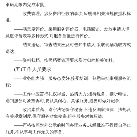
承诺期限内完成审批。
——收费管理。涉及费用征收的事项,应明确相关法规依据和标
准。
——满意度评价。采用服务评价器、电话回访、发放申请人满
意度评价表等多种形式,对服务质量进行评价。
——结果送达。审查结果应及时告知申请人,采取现场领取方式
送达。
——资料归档。按照档案管理要求及时归档相关资料。
(五)工作人员要求
——业务能力强、服务态度好,接受培训、熟悉审批事项服务流
程;
——工作中应言行礼仪得当、热情大方;接待服务、接听电话、
遇到服务对象投诉时,要认真耐心、真诚服务,必要时做好记录;
——政治素质高、遵守法纪保守秘密,不违反国家法律、法规及
有关规章制度,保守服务对象秘密,维护服务对象权益;
——严格按照对外公示的时间办理业务,未经批准不得擅自停止
服务,不从事与工作无关的事务。