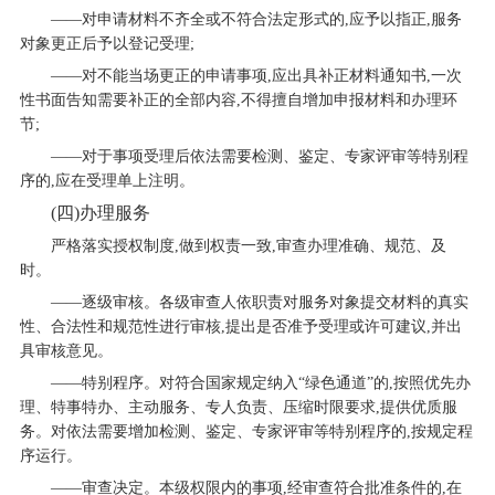
——对申请材料不齐全或不符合法定形式的,应予以指正,服务
对象更正后予以登记受理;
——对不能当场更正的申请事项,应出具补正材料通知书,一次
性书面告知需要补正的全部内容,不得擅自增加申报材料和办理环
节;
——对于事项受理后依法需要检测、鉴定、专家评审等特别程
序的,应在受理单上注明。
(四)办理服务
严格落实授权制度,做到权责一致,审查办理准确、规范、及
时。
——逐级审核。各级审查人依职责对服务对象提交材料的真实
性、合法性和规范性进行审核,提出是否准予受理或许可建议,并出
具审核意见。
——特别程序。对符合国家规定纳入“绿色通道”的,按照优先办
理、特事特办、主动服务、专人负责、压缩时限要求,提供优质服
务。对依法需要增加检测、鉴定、专家评审等特别程序的,按规定程
序运行。
——审查决定。本级权限内的事项,经审查符合批准条件的,在