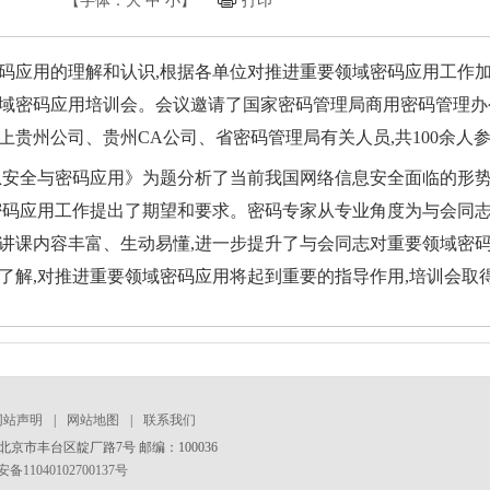
【字体：
大
中
小
】
打印
码应用的理解和认识,根据各单位对推进重要领域密码应用工作加强
域密码应用培训会。会议邀请了国家密码管理局商用密码管理办
上贵州公司、贵州CA公司、省密码管理局有关人员,共100余人
息安全与密码应用》为题分析了当前我国网络信息安全面临的形势
密码应用工作提出了期望和要求。密码专家从专业角度为与会同
讲课内容丰富、生动易懂,进一步提升了与会同志对重要领域密码
了解,对推进重要领域密码应用将起到重要的指导作用,培训会取
网站声明
|
网站地图
|
联系我们
京市丰台区靛厂路7号 邮编：100036
11040102700137号