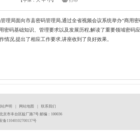
【字体：
大
中
小
】
打印
南省密码管理局面向市县密码管理局,通过全省视频会议系统举办“商
商用密码基础知识、管理要求以及发展历程,解读了重要领域密码
作情况,提出了相应工作要求,讲座收到了良好效果。
网站声明
|
网站地图
|
联系我们
京市丰台区靛厂路7号 邮编：100036
11040102700137号