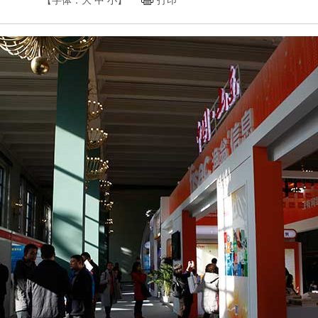
【字体：
大
中
小
】
打印