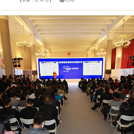
【字体：
大
中
小
】
打印