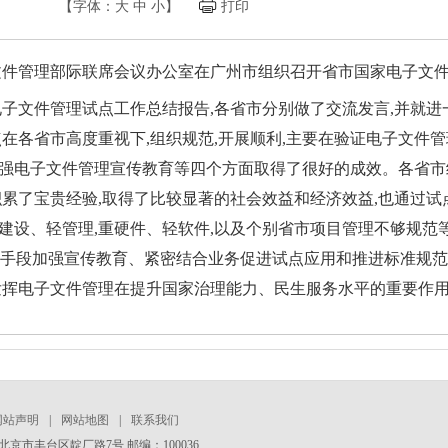
【字体：
大
中
小
】
打印
家电子文件管理部际联席会议办公室在广州市组织召开省市国家电子
电子文件管理试点工作总结报告,各省市分别做了交流发言,并就
点在各省市高度重视下,组织规范,开展顺利,主要在验证电子文件
强电子文件管理宣传教育等四个方面取得了很好的成效。各省市
累了宝贵经验,取得了比较显著的社会效益和经济效益,也通过试
建设、轻管理,重硬件、轻软件,以及个别省市项目管理不够规范
创新手段加强宣传教育、紧密结合业务促进试点应用和推进标准规
发挥电子文件管理在提升国家治理能力、民生服务水平的重要作
网站声明
|
网站地图
|
联系我们
京市丰台区靛厂路7号 邮编：100036