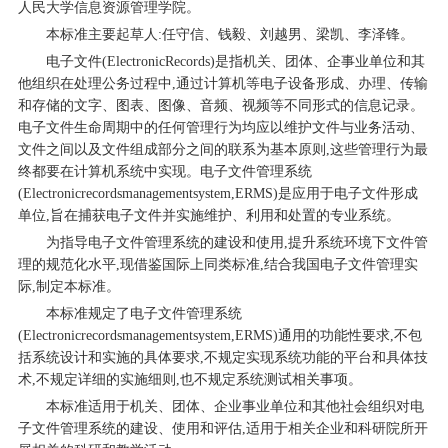
人民大学信息资源管理学院。
本标准主要起草人:任守信、钱毅、刘越男、梁凯、李泽锋。
电子文件(ElectronicRecords)是指机关、团体、企事业单位和其
他组织在处理公务过程中,通过计算机等电子设备形成、办理、传输
和存储的文字、图表、图像、音频、视频等不同形式的信息记录。
电子文件生命周期中的任何管理行为均应以维护文件与业务活动、
文件之间以及文件组成部分之间的联系为基本原则,这些管理行为最
终都要在计算机系统中实现。电子文件管理系统
(Electronicrecordsmanagementsystem,ERMS)是应用于电子文件形成
单位,旨在捕获电子文件并实施维护、利用和处置的专业系统。
为指导电子文件管理系统的建设和使用,提升系统环境下文件管
理的规范化水平,现借鉴国际上同类标准,结合我国电子文件管理实
际,制定本标准。
本标准规定了电子文件管理系统
(Electronicrecordsmanagementsystem,ERMS)通用的功能性要求,不包
括系统设计和实施的具体要求,不规定实现系统功能的平台和具体技
术,不规定详细的实施细则,也不规定系统测试相关事项。
本标准适用于机关、团体、企业事业单位和其他社会组织对电
子文件管理系统的建设、使用和评估,适用于相关企业和科研院所开