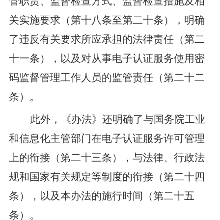
管职责、监督检查方式
、监督检查措施
及相
关实施要求
（第十八条至第二十条）
，
明确
了违反
有关要求
所应承担的法律责任
（
第二
十
一
条）
，
以及
对从事电子认证服务使用密
码监督管理工作人员的监管责任（
第二十
二
条
）
。
此外，
《办法》
还明确了
与国务院工业
和信息化主管部门在电子认证服务许可管理
上的衔接（
第二十
三
条
）
，与
法律、行政法
规和
国家有关规定
等制度的衔接
（
第二十
四
条
）
，
以及本办法的施行时间
（
第二十五
条
）。