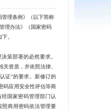
码管理条例》
（以下简称
管理办法
》（国家密码
如下
。
理决策部署的必然要求。
相关资质，并依照法律、
认证
”
的要求。新修订的
密码应用安全性评估等商
当经国家密码管理部门认
按照商用密码依法管理要