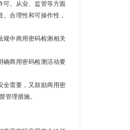
许可、从业、监管等方面
性、合理性和可操作性，
法规中商用密码检测相关
明确商用密码检测活动要
安全需要，又鼓励商用密
督管理措施。