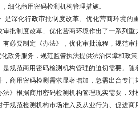
》，细化商用密码检测机构管理措施。
》是深化行政审批制度改革、优化营商环境的
政审批制度改革、优化营商环境作出了一系列重
，有必要制定《办法》，优化审批流程，规范审
优化政务服务，规范监管执法提供法治保障和政策
》是规范商用密码检测机构管理的迫切需要。
随
升，商用密码检测需求显著增加，急需出台专门
办法》根据商用密码检测机构管理现实需要，对
对于规范检测机构市场准入及从业行为、促进商