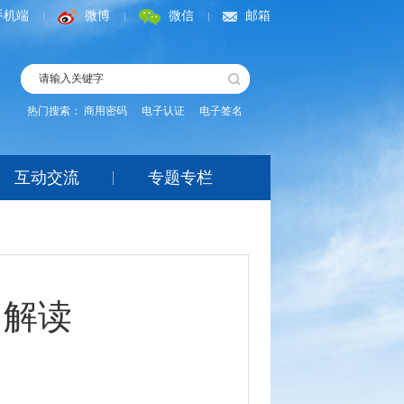
手机端
微博
微信
邮箱
热门搜索：
商用密码
电子认证
电子签名
互动交流
专题专栏
》解读