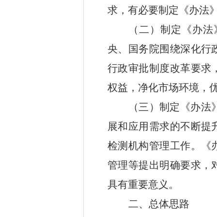
求，有必要制定《办法
（二）制定《办法
央、国务院围绕深化行
行政审批制度改革要求
权益，净化市场环境，
（三）制定《办法
展和应用需求的不断提
检测机构管理工作。《
管理等提出明确要求，
具有重要意义。
二、总体思路