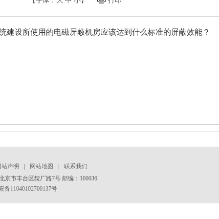
【字体：
大
中
小
】
打印
统建设所使用的电磁屏蔽机房应该达到什么标准的屏蔽效能？
网站声明
|
网站地图
|
联系我们
京市丰台区靛厂路7号 邮编：100036
11040102700137号