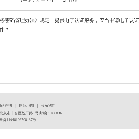
【字体：
大
中
小
】
打印
务密码管理办法》规定，提供电子认证服务，应当申请电子认证
件？
网站声明
|
网站地图
|
联系我们
京市丰台区靛厂路7号 邮编：100036
11040102700137号